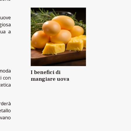
muove
giosa
nua a
a moda
I benefici di
i con
mangiare uova
etica
rderà
tallo
avano