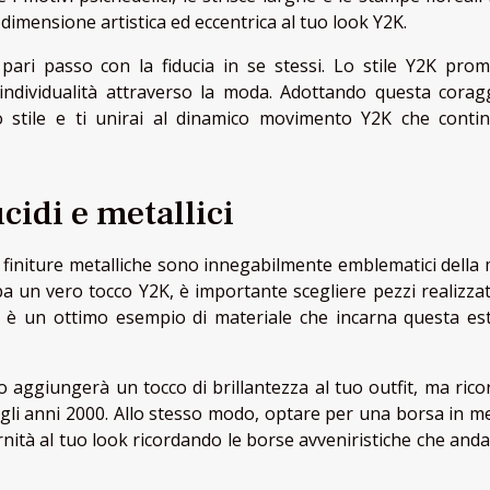
imensione artistica ed eccentrica al tuo look Y2K.
 pari passo con la fiducia in se stessi. Lo stile Y2K pro
l’individualità attraverso la moda. Adottando questa corag
uo stile e ti unirai al dinamico movimento Y2K che conti
cidi e metallici
 e le finiture metalliche sono innegabilmente emblematici dell
a un vero tocco Y2K, è importante scegliere pezzi realizzat
ata è un ottimo esempio di materiale che incarna questa est
 aggiungerà un tocco di brillantezza al tuo outfit, ma rico
egli anni 2000. Allo stesso modo, optare per una borsa in me
nità al tuo look ricordando le borse avveniristiche che and