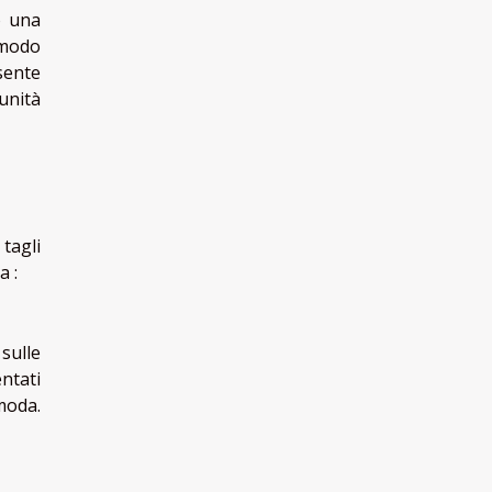
o una
 modo
sente
tunità
tagli
a :
sulle
ntati
moda.