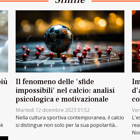
Il fenomeno delle 'sfide
Im
più
impossibili' nel calcio: analisi
d'
psicologica e motivazionale
co
Martedì 12 dicembre 2023 01:52
Ven
Nella cultura sportiva contemporanea, il calcio
L'e
si distingue non solo per la sua popolarità...
rea
 è
Non