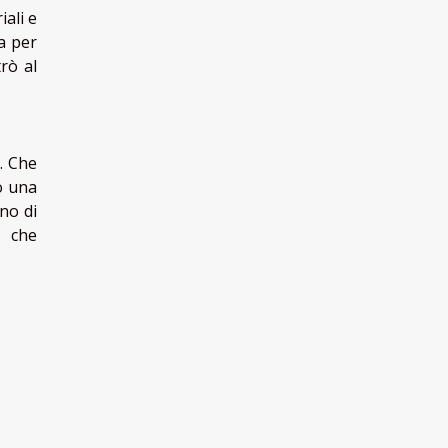
ali e
ta per
rò al
. Che
o una
no di
e che