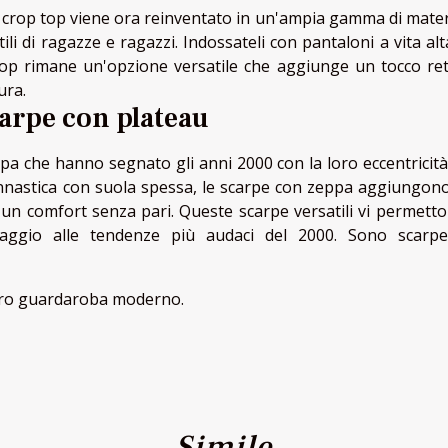
l crop top viene ora reinventato in un'ampia gamma di materi
tili di ragazze e ragazzi. Indossateli con pantaloni a vita al
top rimane un'opzione versatile che aggiunge un tocco ret
ura.
scarpe con plateau
a che hanno segnato gli anni 2000 con la loro eccentricità
a ginnastica con suola spessa, le scarpe con zeppa aggiungon
 un comfort senza pari. Queste scarpe versatili vi permetto
ggio alle tendenze più audaci del 2000. Sono scarp
stro guardaroba moderno.
Simile