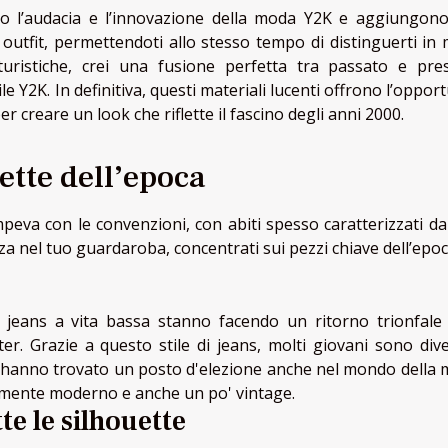
nano l’audacia e l’innovazione della moda Y2K e aggiungon
 outfit, permettendoti allo stesso tempo di distinguerti in
uristiche, crei una fusione perfetta tra passato e pre
ile Y2K. In definitiva, questi materiali lucenti offrono l’oppor
 per creare un look che riflette il fascino degli anni 2000.
uette dell’epoca
eva con le convenzioni, con abiti spesso caratterizzati da 
a nel tuo guardaroba, concentrati sui pezzi chiave dell’epoc
i jeans a vita bassa stanno facendo un ritorno trionfale 
ter. Grazie a questo stile di jeans, molti giovani sono dive
o, hanno trovato un posto d'elezione anche nel mondo della 
samente moderno e anche un po' vintage.
te le silhouette