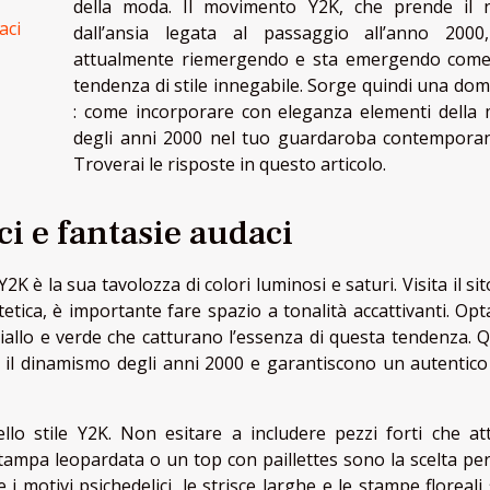
della moda. Il movimento Y2K, che prende il
aci
dall’ansia legata al passaggio all’anno 2000
attualmente riemergendo e sta emergendo com
tendenza di stile innegabile. Sorge quindi una do
: come incorporare con eleganza elementi della
degli anni 2000 nel tuo guardaroba contempora
Troverai le risposte in questo articolo.
ci e fantasie audaci
Y2K è la sua tavolozza di colori luminosi e saturi. Visita il si
etica, è importante fare spazio a tonalità accattivanti. Opt
 giallo e verde che catturano l’essenza di questa tendenza. Q
 e il dinamismo degli anni 2000 e garantiscono un autentico
llo stile Y2K. Non esitare a includere pezzi forti che att
stampa leopardata o un top con paillettes sono la scelta per
e i motivi psichedelici, le strisce larghe e le stampe floreal