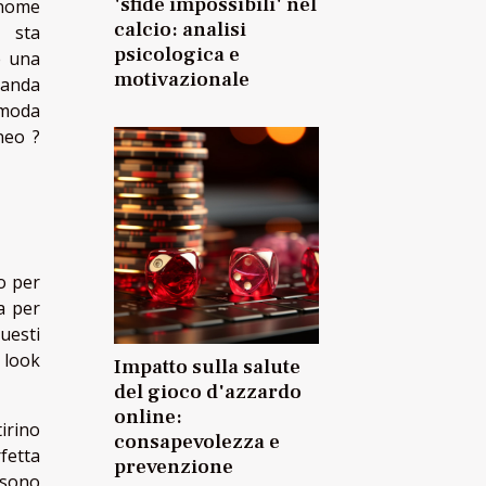
'sfide impossibili' nel
 nome
calcio: analisi
, sta
psicologica e
e una
motivazionale
manda
 moda
neo ?
to per
a per
uesti
 look
Impatto sulla salute
del gioco d'azzardo
online:
irino
consapevolezza e
fetta
prevenzione
i sono